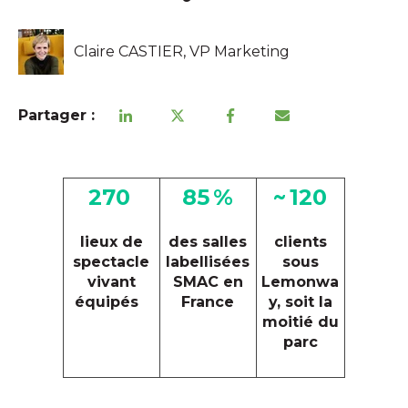
Claire CASTIER, VP Marketing
Partager :
270
85 %
~ 120
lieux de
des salles
clients
spectacle
labellisées
sous
vivant
SMAC en
Lemonwa
équipés
France
y, soit la
moitié du
parc