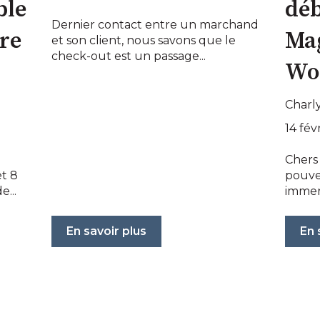
ble
dé
Dernier contact entre un marchand
bre
Mag
et son client, nous savons que le
check-out est un passage...
Wo
Charl
14 fév
Chers
et 8
pouve
...
immens
En savoir plus
En 