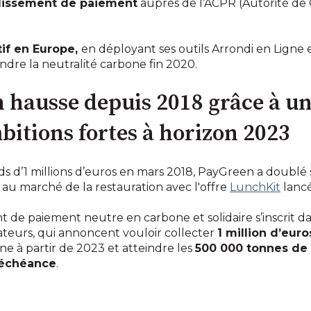
blissement de paiement
auprès de l’ACPR (Autorité de 
tif en Europe,
en déployant ses outils Arrondi en Ligne
indre la neutralité carbone fin 2020.
n hausse depuis 2018 grâce à u
mbitions fortes à horizon 2023
ds d’1 millions d’euros en mars 2018, PayGreen a doublé
 au marché de la restauration avec l'offre
LunchKit
lancé
 de paiement neutre en carbone et solidaire s’inscrit da
dateurs, qui annoncent vouloir collecter
1 million d’eur
gne à partir de 2023 et atteindre les
500 000 tonnes de
 échéance
.